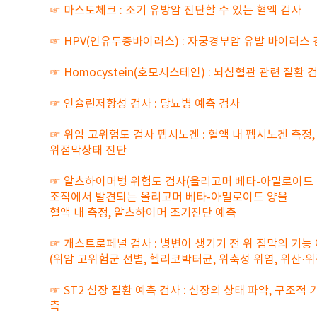
☞ 마스토체크 : 조기 유방암 진단할 수 있는 혈액 검사
☞ HPV(인유두종바이러스) : 자궁경부암 유발 바이러스
☞ Homocystein(호모시스테인) : 뇌심혈관 관련 질환 
☞ 인슐린저항성 검사 : 당뇨병 예측 검사
☞ 위암 고위험도 검사 펩시노겐 : 혈액 내 펩시노겐 측정,
위점막상태 진단
☞ 알츠하이머병 위험도 검사(올리고머 베타-아밀로이드 검
조직에서 발견되는 올리고머 베타-아밀로이드 양을
혈액 내 측정, 알츠하이머 조기진단 예측
☞ 개스트로페널 검사 : 병변이 생기기 전 위 점막의 기능
(위암 고위험군 선별, 헬리코박터균, 위축성 위염, 위산·위
☞ ST2 심장 질환 예측 검사 : 심장의 상태 파악, 구조적
측