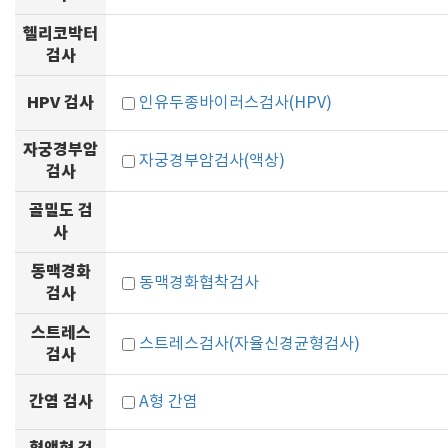
헬리코박터
검사
HPV 검사
인유두종바이러스검사(HPV)
자궁경부암
자궁경부암검사(액상)
검사
골밀도 검
사
동맥경화
동맥경화협착검사
검사
스트레스
스트레스검사(자율신경균형검사)
검사
간염 검사
A형 간염