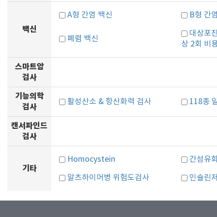
A형 간염 백신
B형 간
백신
대상포진
폐렴 백신
상 2회 비
스마트암
검사
기능의학
활성산소 & 항산화력 검사
118종
검사
캔서파인드
검사
Homocystein
간섬유
기타
알츠하이머병 위험도검사
인슐린저