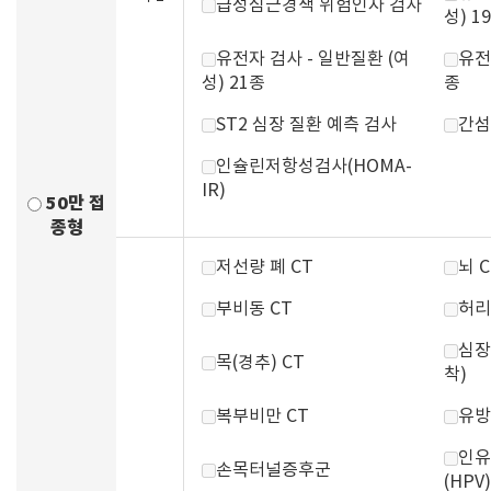
급성심근경색 위험인자 검사
성) 1
유전자 검사 - 일반질환 (여
유전
성) 21종
종
ST2 심장 질환 예측 검사
간섬
인슐린저항성검사(HOMA-
IR)
50만 접
종형
저선량 폐 CT
뇌 C
부비동 CT
허리
심장
목(경추) CT
착)
복부비만 CT
유방
인유
손목터널증후군
(HPV)