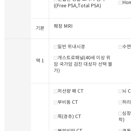
Hom
((Free PSA,Total PSA)
췌장 MRI
기본
일반 위내시경
수면
개스트로패널(40세 이상 위
택 1
암 국가암 검진 대상자 선택 불
가)
저선량 폐 CT
뇌 C
부비동 CT
허리
심장
목(경추) CT
착)