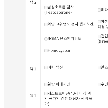
택 2
남성호르몬 검사
비타
(Testosterone)
여성
위암 고위험도 검사 펩시노겐
폐경 
전립
ROMA 난소암위험도
((Fre
Homocystein
폐렴 백신
알츠
택 1
일반 위내시경
수면
개스트로패널(40세 이상 위
택 1
암 국가암 검진 대상자 선택 불
가)