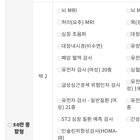
뇌 MRI
뇌 
허리(요추) MRI
목(경
심장 초음파
대장
대장내시경(비수면)
유방
폐암 혈액 검사
유전
유전자 검사 (여성) 20종
심혈
택 2
유전
급성심근경색 위험인자 검사
성) 1
유전자 검사 - 일반질환 (여
유전
성) 21종
종
ST2 심장 질환 예측 검사
간섬
50만 종
인슐린저항성검사(HOMA-
합형
IR)