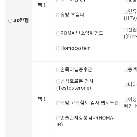
복부비만 CT
경동
택 1
인유
유방 초음파
(HPV)
30만형
전립
ROMA 난소암위험도
((Fre
Homocystein
손목터널증후군
동맥
남성호르몬 검사
비타
(Testosterone)
택 1
여성
위암 고위험도 검사 펩시노겐
폐경 
인슐린저항성검사(HOMA-
IR)