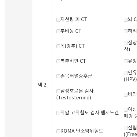
저선량 폐 CT
뇌 C
부비동 CT
허리
심장
목(경추) CT
착)
복부비만 CT
유방
인유
손목터널증후군
(HPV)
택 2
남성호르몬 검사
비타
(Testosterone)
여성
위암 고위험도 검사 펩시노겐
폐경 
전립
ROMA 난소암위험도
((Fre