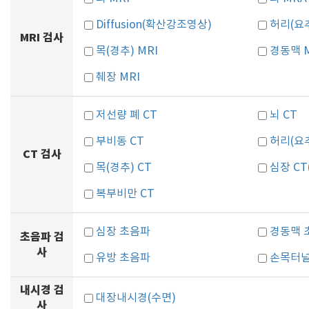
Diffusion(확산강조영상)
허리(요추
MRI 검사
목(경추) MRI
경동맥 
췌장 MRI
저선량 폐 CT
뇌 CT
부비동 CT
허리(요추
CT 검사
목(경추) CT
심장 C
복부비만 CT
심장 초음파
경동맥 
초음파 검
사
유방 초음파
손목터
내시경 검
대장내시경(수면)
사