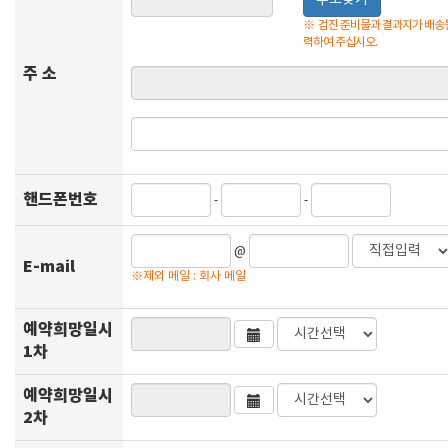
주소찾기
※
검진 준비물과 결과지가 배송될
력하여 주십시오.
주 소
핸드폰번호
-
-
@
E-mail
※제외 메일 : 회사 메일
예약희망일시
1차
예약희망일시
2차