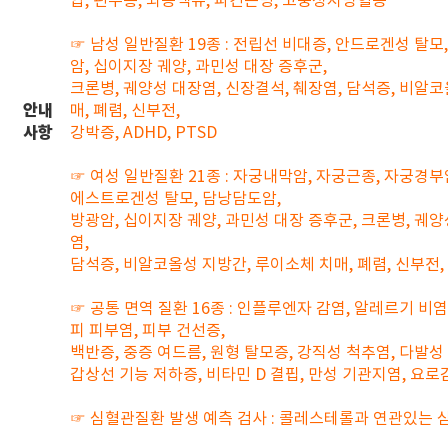
압, 편두통, 뇌동맥류, 파킨슨병, 고중성지방혈증
☞ 남성 일반질환 19종 : 전립선 비대증, 안드로겐성 탈모,
암, 십이지장 궤양, 과민성 대장 증후군,
크론병, 궤양성 대장염, 신장결석, 췌장염, 담석증, 비알
안내
매, 폐렴, 신부전,
사항
강박증, ADHD, PTSD
☞ 여성 일반질환 21종 : 자궁내막암, 자궁근종, 자궁경부
에스트로겐성 탈모, 담낭담도암,
방광암, 십이지장 궤양, 과민성 대장 증후군, 크론병, 궤양
염,
담석증, 비알코올성 지방간, 루이소체 치매, 폐렴, 신부전, 강
☞ 공통 면역 질환 16종 : 인플루엔자 감염, 알레르기 비염
피 피부염, 피부 건선증,
백반증, 중증 여드름, 원형 탈모증, 강직성 척추염, 다발성 
갑상선 기능 저하증, 비타민 D 결핍, 만성 기관지염, 요로
☞ 심혈관질환 발생 예측 검사 : 콜레스테롤과 연관있는 