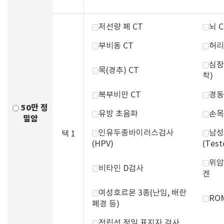
저선량 폐 CT
뇌 C
부비동 CT
허리
심장
목(경추) CT
착)
복부비만 CT
경동
50만 정
유방 초음파
손목
밀암
인유두종바이러스검사
남성
택 1
(HPV)
(Test
위암
비타민 D검사
겐
여성호르몬 3종(난임, 배란
RO
폐경 등)
전립선 정밀 표지자 검사