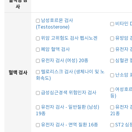
혈액형 검
사
남성호르몬 검사
비타민 
(Testosterone)
위암 고위험도 검사 펩시노겐
유방암 
폐암 혈액 검사
유전자 검
유전자 검사 (여성) 20종
심혈관 
텔로리스크 검사 (생체나이 및 노
혈액 검사
난소암 표
화속도)
여성호르
급성심근경색 위험인자 검사
등)
유전자 검사 - 일반질환 (남성)
유전자 검
19종
21종
유전자 검사 - 면역 질환 16종
ST2 심