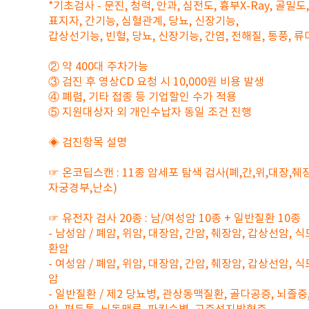
*기초검사 - 문진, 청력, 안과, 심전도, 흉부X-Ray, 골밀도
표지자, 간기능, 심혈관계, 당뇨, 신장기능,
갑상선기능, 빈혈, 당뇨, 신장기능, 간염, 전해질, 통풍, 
② 약 400대 주차가능
③ 검진 후 영상CD 요청 시 10,000원 비용 발생
④ 폐렴, 기타 접종 등 기업할인 수가 적용
⑤ 지원대상자 외 개인수납자 동일 조건 진행
◈ 검진항목 설명
☞ 온코딥스캔 : 11종 암세포 탐색 검사(폐,간,위,대장,췌
자궁경부,난소)
☞ 유전자 검사 20종 : 남/여성암 10종 + 일반질환 10종
- 남성암 / 폐암, 위암, 대장암, 간암, 췌장암, 갑상선암, 
환암
- 여성암 / 폐암, 위암, 대장암, 간암, 췌장암, 갑상선암, 
암
- 일반질환 / 제2 당뇨병, 관상동맥질환, 골다공증, 뇌졸중