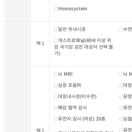
Homocystein
일반 위내시경
수면
개스트로패널(40세 이상 위
택 1
암 국가암 검진 대상자 선택 불
가)
뇌 MRI
뇌 
심장 초음파
대장
대장내시경(비수면)
유방
폐암 혈액 검사
유전
유전자 검사 (여성) 20종
심혈
유전
택 1