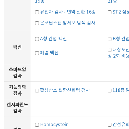
19종
21종
유전자 검사 - 면역 질환 16종
ST2 심
온코딥스캔 암세포 탐색 검사
A형 간염 백신
B형 간
백신
대상포진
폐렴 백신
상 2회 비
스마트암
검사
기능의학
활성산소 & 항산화력 검사
118종
검사
캔서파인드
검사
Homocystein
간섬유