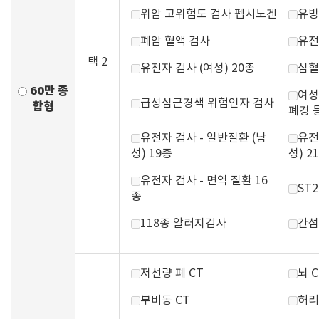
위암 고위험도 검사 펩시노겐
유방
폐암 혈액 검사
유전
택 2
유전자 검사 (여성) 20종
심혈
60만 종
여성
급성심근경색 위험인자 검사
합형
폐경 
유전자 검사 - 일반질환 (남
유전
성) 19종
성) 2
유전자 검사 - 면역 질환 16
ST
종
118종 알러지검사
간섬
저선량 폐 CT
뇌 C
부비동 CT
허리