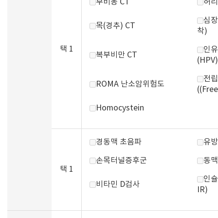
부비동 CT
허리
심장
목(경추) CT
착)
택 1
인유
복부비만 CT
(HPV)
전립
ROMA 난소암위험도
((Fre
Homocystein
경동맥 초음파
유방
손목터널증후군
동맥
택 1
인슐
비타민 D검사
IR)