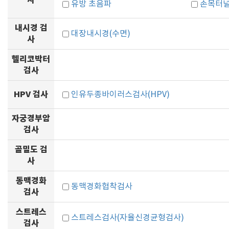
사
유방 초음파
손목터
내시경 검
대장내시경(수면)
사
헬리코박터
검사
HPV 검사
인유두종바이러스검사(HPV)
자궁경부암
검사
골밀도 검
사
동맥경화
동맥경화협착검사
검사
스트레스
스트레스검사(자율신경균형검사)
검사