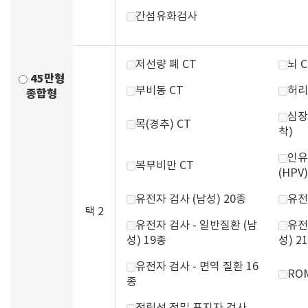
간섬유화검사
저선량 폐 CT
뇌 C
45만형
부비동 CT
허리
종합형
심장
목(경추) CT
착)
인유
복부비만 CT
(HPV)
유전자 검사 (남성) 20종
유전
택 2
유전자 검사 - 일반질환 (남
유전
성) 19종
성) 2
유전자 검사 - 면역 질환 16
RO
종