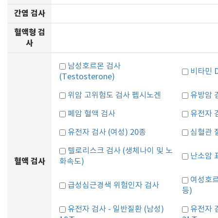
간염 검사
혈액형 검
사
남성호르몬 검사
비타민 
(Testosterone)
위암 고위험도 검사 펩시노겐
유방암 
폐암 혈액 검사
유전자 검
유전자 검사 (여성) 20종
심혈관 
텔로리스크 검사 (생체나이 및 노
난소암 표
혈액 검사
화속도)
여성호르
급성심근경색 위험인자 검사
등)
유전자 검사 - 일반질환 (남성)
유전자 검