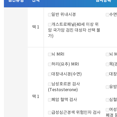
검진유형
선택
검사항목
일반 위내시경
수면
개스트로패널(40세 이상 위
택 1
암 국가암 검진 대상자 선택 불
가)
뇌 MRI
뇌 
허리(요추) MRI
목(경
대장내시경(수면)
대장
남성호르몬 검사
유방
(Testosterone)
택 1
폐암 혈액 검사
심혈
여성
급성심근경색 위험인자 검사
폐경 