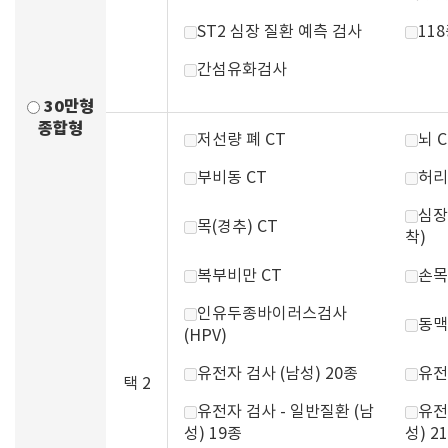
ST2 심장 질환 예측 검사
11
간섬유화검사
30만형
종합형
저선량 폐 CT
뇌 C
부비동 CT
허리
심장
목(경추) CT
착)
복부비만 CT
손목
인유두종바이러스검사
동맥
(HPV)
유전자 검사 (남성) 20종
유전
택 2
유전자 검사 - 일반질환 (남
유전
성) 19종
성) 2