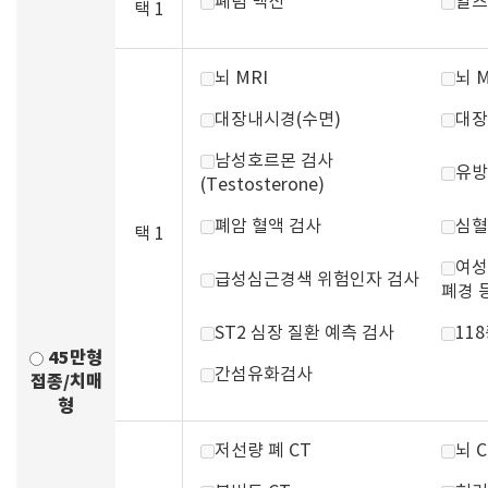
폐렴 백신
알츠
택 1
뇌 MRI
뇌 
대장내시경(수면)
대장
남성호르몬 검사
유방
(Testosterone)
폐암 혈액 검사
심혈
택 1
여성
급성심근경색 위험인자 검사
폐경 
ST2 심장 질환 예측 검사
11
45만형
간섬유화검사
접종/치매
형
저선량 폐 CT
뇌 C