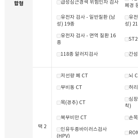
급성심근경색 위험인자 검사
합형
폐경 
유전자 검사 - 일반질환 (남
유전
성) 19종
성) 2
유전자 검사 - 면역 질환 16
ST
종
118종 알러지검사
간섬
저선량 폐 CT
뇌 C
부비동 CT
허리
심장
목(경추) CT
착)
복부비만 CT
손목
택 2
인유두종바이러스검사
RO
(HPV)