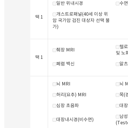
일반 위내시경
수면
개스트로패널(40세 이상 위
택 1
암 국가암 검진 대상자 선택 불
가)
텔로
췌장 MRI
및 노
택 1
폐렴 백신
알츠
뇌 MRI
뇌 
허리(요추) MRI
목(경
심장 초음파
대장
남성
대장내시경(비수면)
(Test