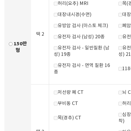
허리(요추) MRI
목(경
대장내시경(수면)
대장
유방암 검사 (마스토 체크)
폐암
택 2
유전자 검사 (남성) 20종
유전
150만
유전자 검사 - 일반질환 (남
유전
형
성) 19종
성) 2
유전자 검사 - 면역 질환 16
11
종
저선량 폐 CT
뇌 C
부비동 CT
허리
심장
목(경추) CT
착)