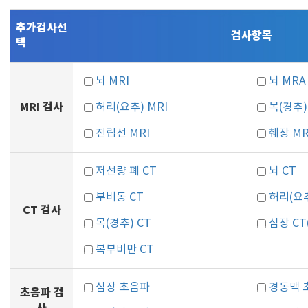
추가검사선
검사항목
택
뇌 MRI
뇌 MRA
MRI 검사
허리(요추) MRI
목(경추)
전립선 MRI
췌장 MR
저선량 폐 CT
뇌 CT
부비동 CT
허리(요추
CT 검사
목(경추) CT
심장 C
복부비만 CT
심장 초음파
경동맥 
초음파 검