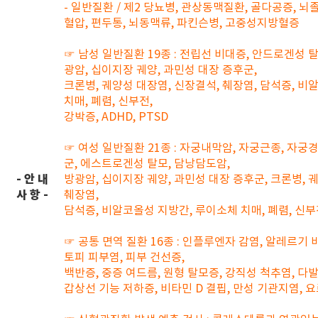
- 일반질환 / 제2 당뇨병, 관상동맥질환, 골다공증, 뇌졸
혈압, 편두통, 뇌동맥류, 파킨슨병, 고중성지방혈증
☞ 남성 일반질환 19종 : 전립선 비대증, 안드로겐성 탈
광암, 십이지장 궤양, 과민성 대장 증후군,
크론병, 궤양성 대장염, 신장결석, 췌장염, 담석증, 
치매, 폐렴, 신부전,
강박증, ADHD, PTSD
☞ 여성 일반질환 21종 : 자궁내막암, 자궁근종, 자궁
군, 에스트로겐성 탈모, 담낭담도암,
- 안 내
방광암, 십이지장 궤양, 과민성 대장 증후군, 크론병, 
사 항 -
췌장염,
담석증, 비알코올성 지방간, 루이소체 치매, 폐렴, 신부전,
☞ 공통 면역 질환 16종 : 인플루엔자 감염, 알레르기 
토피 피부염, 피부 건선증,
백반증, 중증 여드름, 원형 탈모증, 강직성 척추염, 다발
갑상선 기능 저하증, 비타민 D 결핍, 만성 기관지염, 