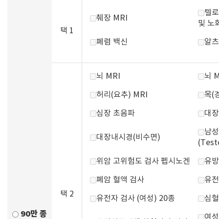
텔로
췌장 MRI
및 노
택 1
폐렴 백신
알츠
뇌 MRI
뇌 
허리(요추) MRI
목(경
심장 초음파
대장
남성
대장내시경(비수면)
(Test
위암 고위험도 검사 펩시노겐
유방
폐암 혈액 검사
유전
택 2
유전자 검사 (여성) 20종
심혈
90만 종
여성