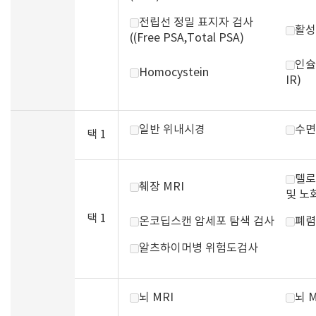
전립선 정밀 표지자 검사
활성
((Free PSA,Total PSA)
인슐
Homocystein
IR)
일반 위내시경
수면
택 1
텔로
췌장 MRI
및 노
택 1
온코딥스캔 암세포 탐색 검사
폐렴
알츠하이머병 위험도검사
뇌 MRI
뇌 