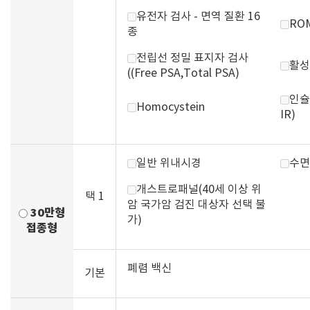
유전자 검사 - 면역 질환 16
RO
종
전립선 정밀 표지자 검사
활성
((Free PSA,Total PSA)
인슐
Homocystein
IR)
일반 위내시경
수면
개스트로패널(40세 이상 위
택 1
암 국가암 검진 대상자 선택 불
30만형
가)
접종형
폐렴 백신
기본