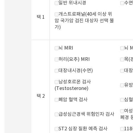
일반 위내시경
수면
개스트로패널(40세 이상 위
택 1
암 국가암 검진 대상자 선택 불
가)
뇌 MRI
뇌 
허리(요추) MRI
목(경
대장내시경(수면)
대장
남성호르몬 검사
유방
(Testosterone)
택 2
폐암 혈액 검사
심혈
여성
급성심근경색 위험인자 검사
폐경 
ST2 심장 질환 예측 검사
11