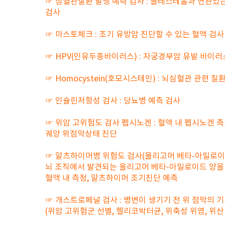
☞ 심혈관질환 발생 예측 검사 : 콜레스테롤과 연관있
검사
☞ 마스토체크 : 조기 유방암 진단할 수 있는 혈액 검사
☞ HPV(인유두종바이러스) : 자궁경부암 유발 바이러
☞ Homocystein(호모시스테인) : 뇌심혈관 관련 질
☞ 인슐린저항성 검사 : 당뇨병 예측 검사
☞ 위암 고위험도 검사 펩시노겐 : 혈액 내 펩시노겐 측
궤양 위점막상태 진단
☞ 알츠하이머병 위험도 검사(올리고머 베타-아밀로이드
뇌 조직에서 발견되는 올리고머 베타-아밀로이드 양을
혈액 내 측정, 알츠하이머 조기진단 예측
☞ 개스트로페널 검사 : 병변이 생기기 전 위 점막의 
(위암 고위험군 선별, 헬리코박터균, 위축성 위염, 위산