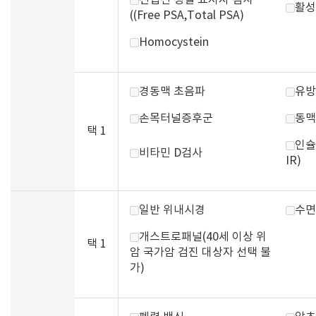
전립선 정밀 표지자 검사
활성
((Free PSA,Total PSA)
Homocystein
경동맥 초음파
유방
손목터널증후군
동맥
택 1
인슐
비타민 D검사
IR)
일반 위내시경
수면
개스트로패널(40세 이상 위
택 1
암 국가암 검진 대상자 선택 불
가)