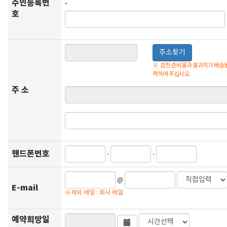
주민등록번
-
호
주소찾기
※
검진 준비물과 결과지가 배송될
력하여 주십시오.
주 소
핸드폰번호
-
-
@
E-mail
※제외 메일 : 회사 메일
예약희망일