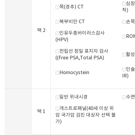
심장
목(경추) CT
착)
복부비만 CT
손목
택 2
인유두종바이러스검사
RO
(HPV)
전립선 정밀 표지자 검사
활성
((Free PSA,Total PSA)
인슐
Homocystein
IR)
일반 위내시경
수면
개스트로패널(40세 이상 위
택 1
암 국가암 검진 대상자 선택 불
가)