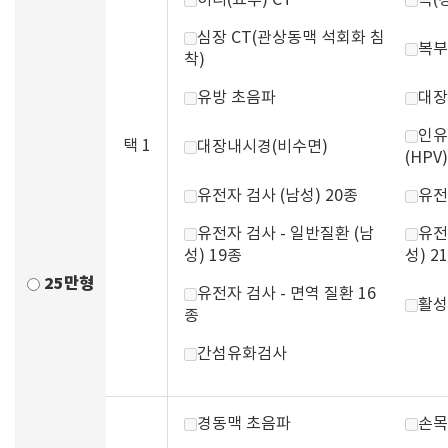
허리(요추) CT
목(
심장 CT(관상동맥 석회화 침
복부
착)
유방 초음파
대장
인유
택 1
대장내시경(비수면)
(HPV)
유전자 검사 (남성) 20종
유전
유전자 검사 - 일반질환 (남
유전
성) 19종
성) 2
25만형
유전자 검사 - 면역 질환 16
활성
종
간섬유화검사
경동맥 초음파
손목