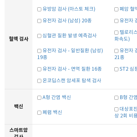
유방암 검사 (마스토 체크)
폐암 혈
유전자 검사 (남성) 20종
유전자 검
텔로리스
심혈관 질환 발생 예측검사
혈액 검사
화속도)
유전자 검사 - 일반질환 (남성)
유전자 검
19종
21종
유전자 검사 - 면역 질환 16종
ST2 심
온코딥스캔 암세포 탐색 검사
A형 간염 백신
B형 간
백신
대상포진
폐렴 백신
상 2회 비
스마트암