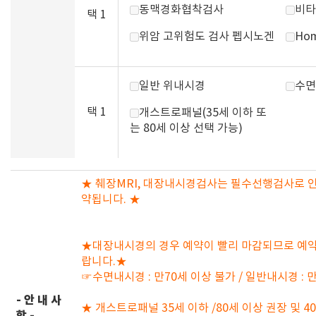
동맥경화협착검사
비타
택 1
위암 고위험도 검사 펩시노겐
Hom
일반 위내시경
수면
택 1
개스트로패널(35세 이하 또
는 80세 이상 선택 가능)
★ 췌장MRI, 대장내시경검사는 필수선행검사로 인
약됩니다. ★
★대장내시경의 경우 예약이 빨리 마감되므로 예약
랍니다.★
☞수면내시경 : 만70세 이상 불가 / 일반내시경 : 
- 안 내 사
★ 개스트로패널 35세 이하 /80세 이상 권장 및 4