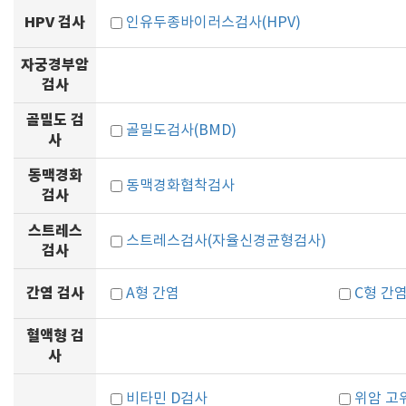
HPV 검사
인유두종바이러스검사(HPV)
자궁경부암
검사
골밀도 검
골밀도검사(BMD)
사
동맥경화
동맥경화협착검사
검사
스트레스
스트레스검사(자율신경균형검사)
검사
간염 검사
A형 간염
C형 간
혈액형 검
사
비타민 D검사
위암 고