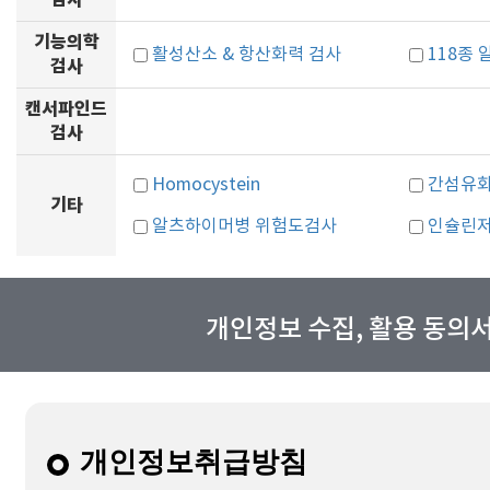
검사
기능의학
활성산소 & 항산화력 검사
118종
검사
캔서파인드
검사
Homocystein
간섬유
기타
알츠하이머병 위험도검사
인슐린저
개인정보 수집, 활용 동의