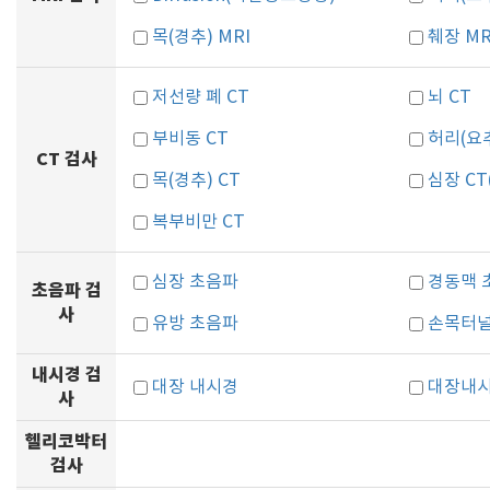
목(경추) MRI
췌장 MR
저선량 폐 CT
뇌 CT
부비동 CT
허리(요추
CT 검사
목(경추) CT
심장 C
복부비만 CT
심장 초음파
경동맥 
초음파 검
사
유방 초음파
손목터
내시경 검
대장 내시경
대장내시
사
헬리코박터
검사